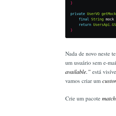
}
private
UserVO
getMock
final
String
mock
return
UsersApi
.
GS
}
Nada de novo neste te
um usuário sem e-ma
available.”
está visíve
custo
vamos criar um
match
Crie um pacote