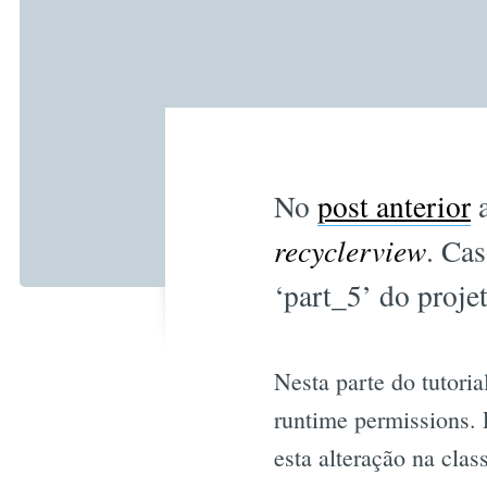
No
post anterior
a
recyclerview
. Cas
‘part_5’ do proje
Nesta parte do tutori
runtime permissions. P
esta alteração na cla