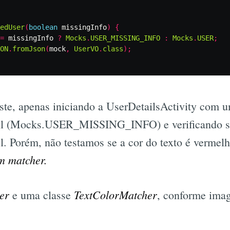
edUser
(
boolean
missingInfo
)
{
=
missingInfo
?
Mocks
.
USER_MISSING_INFO
:
Mocks
.
USER
;
ON
.
fromJson
(
mock
,
UserVO
.
class
);
ste, apenas iniciando a UserDetailsActivity com 
il (Mocks.USER_MISSING_INFO) e verificando s
l. Porém, não testamos se a cor do texto é vermelha
m matcher.
er
TextColorMatcher
e uma classe
, conforme ima