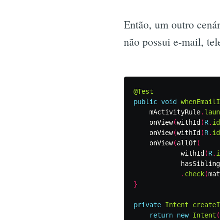
Então, um outro cenári
não possui e-mail, te
@Test
public
void
whenEmailI
mActivityRule
.
laun
onView
(
withId
(
R
.
id
onView
(
withId
(
R
.
id
onView
(
allOf
(
withId
(
R
.
i
hasSibling
.
check
(
mat
}
private
Intent
createI
return
new
Intent
(