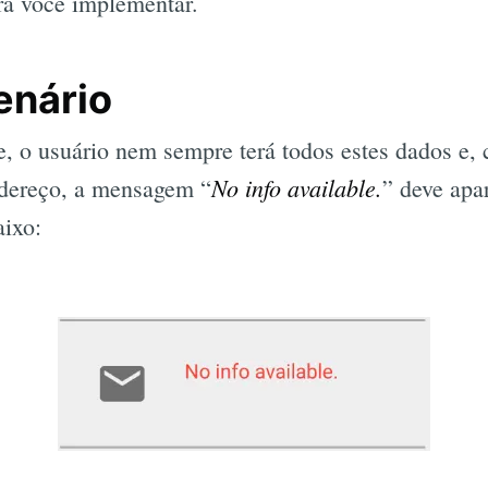
ra você implementar.
enário
 o usuário nem sempre terá todos estes dados e, 
No info available.
ndereço, a mensagem “
” deve apa
ixo: