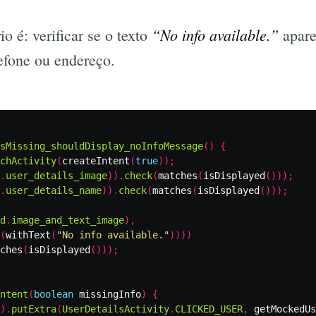
“No info available.”
o é: verificar se o texto
apare
lefone ou endereço.
sMissing_shouldDisplay_noInfoMessage
()
{
chActivity
(
createIntent
(
true
));
.
user_details_image
)).
check
(
matches
(
isDisplayed
()));
.
user_details_name
)).
check
(
matches
(
isDisplayed
()));
d
.
image_and_text_image
),
(
withText
(
"No info available."
))))
ches
(
isDisplayed
()));
ntent
(
boolean
missingInfo
)
{
).
putExtra
(
UserDetailsActivity
.
CLICKED_USER
,
getMockedUs