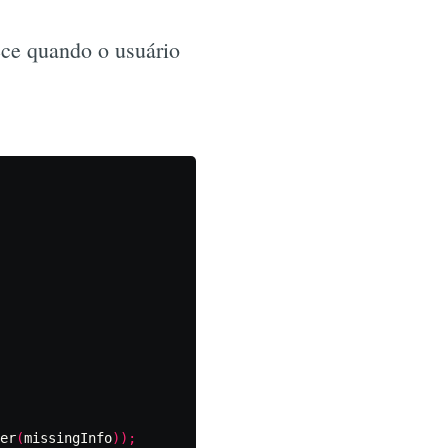
ce quando o usuário
er
(
missingInfo
));